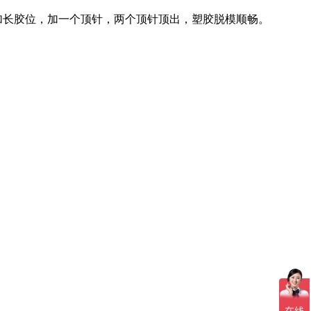
加长胶位，加一个顶针，两个顶针顶出，塑胶脱模顺畅。