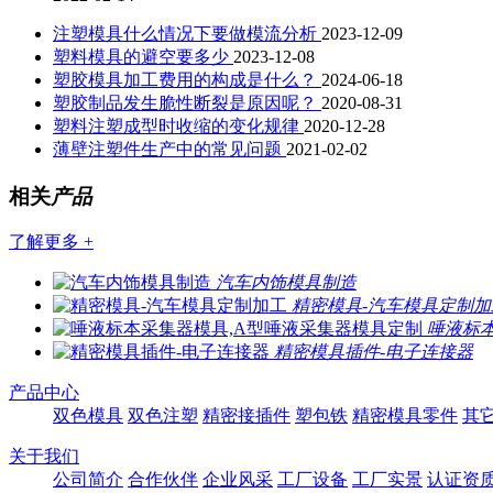
注塑模具什么情况下要做模流分析
2023-12-09
塑料模具的避空要多少
2023-12-08
塑胶模具加工费用的构成是什么？
2024-06-18
塑胶制品发生脆性断裂是原因呢？
2020-08-31
塑料注塑成型时收缩的变化规律
2020-12-28
薄壁注塑件生产中的常见问题
2021-02-02
相关
产品
了解更多 +
汽车内饰模具制造
精密模具-汽车模具定制加
唾液标
精密模具插件-电子连接器
产品中心
双色模具
双色注塑
精密接插件
塑包铁
精密模具零件
其
关于我们
公司简介
合作伙伴
企业风采
工厂设备
工厂实景
认证资