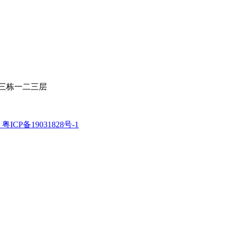
三栋一二三层
粤ICP备19031828号-1